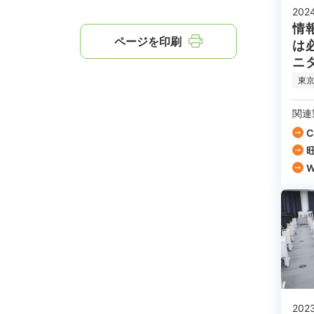
202
情
ページを印刷
は必
ニ
東
関連
C
旺
W
202