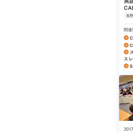
英
C
長
関連
C
C
ス 
S
201