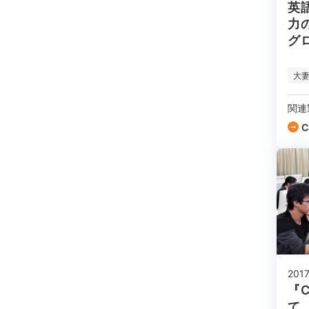
英
力
グ
材
大
関連
C
201
『C
て