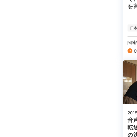
を
日
関連
C
2015
音
転送
の