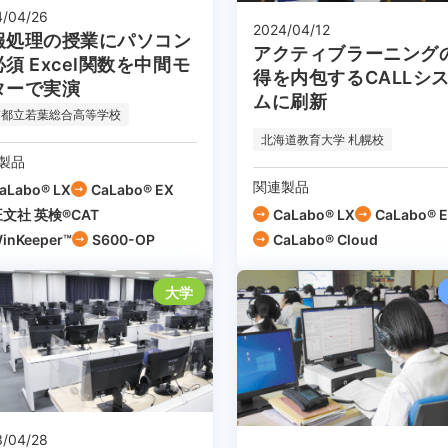
4/04/26
2024/04/12
報処理の授業にパソコン
アクティブラーニング
須 Excel関数を中間モ
得を内包するCALLシ
ターで実演
ムに刷新
京都立若葉総合高等学校
北海道教育大学 札幌校
製品
関連製品
aLabo® LX
CaLabo® EX
文社 英検®CAT
CaLabo® LX
CaLabo® 
inKeeper™
S600-OP
CaLabo®︎ Cloud
大学
3/04/28