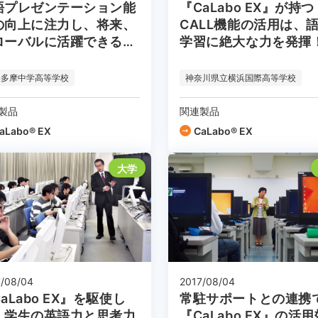
語プレゼンテーション能
『CaLabo EX』が持つ
の向上に注力し、将来、
CALL機能の活用は、
ローバルに活躍できる人
学習に絶大な力を発揮
を育成する
妻多摩中学高等学校
神奈川県立横浜国際高等学校
製品
関連製品
aLabo® EX
CaLabo® EX
大学
2017/08/04
7/08/04
常駐サポートとの連携
aLabo EX』を駆使し
『CaLabo EX』の活
、学生の英語力と思考力