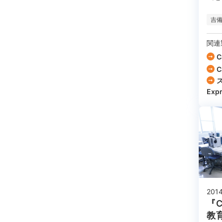
で
高
吉
関連
C
C
ス
Expr
2014
『C
教