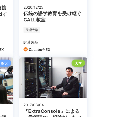
2020/12/25
連携
伝統の語学教育を受け継ぐ
出す
CALL教室
天理大学
関連製品
EX
CaLabo® EX
高大
大学
2017/08/04
『ExtraConsole』による