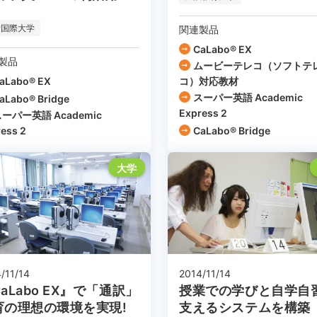
、学部全体の授業効率を
めたい！
備国際大学
関連製品
CaLabo® EX
製品
ムービーテレコ（ソフトテ
aLabo® EX
コ）対応教材
スーパー英語 Academic
aLabo® Bridge
Express 2
ーパー英語 Academic
ess 2
CaLabo® Bridge
大学
/11/14
2014/11/14
aLabo EX』で「通訳」
授業での学びと自学自
育の理想の環境を実現!
支えるシステムを構築