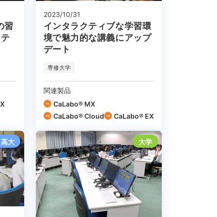
2023/10/31
の習
インタラクティブな学習環
ステ
境で魅力的な講義にアップ
デート
専修大学
関連製品
EX
CaLabo® MX
CaLabo®︎ Cloud
CaLabo® EX
高大
大学