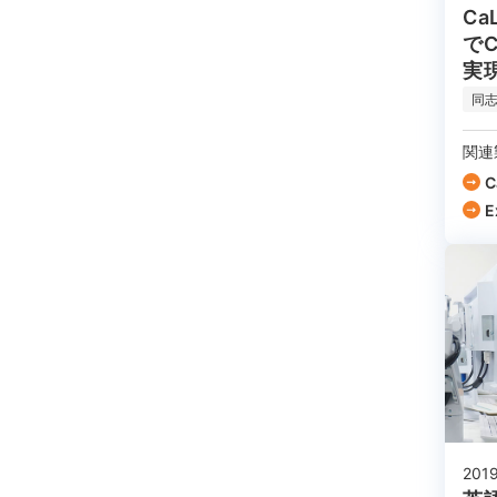
Ca
で
実
同
関連
C
E
2019