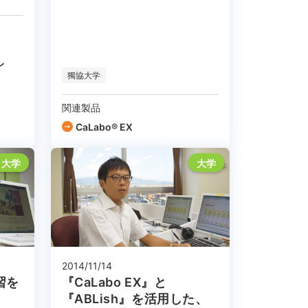
レ
獨協大学
関連製品
CaLabo® EX
大学
大学
2014/11/14
習を
『CaLabo EX』と
『ABLish』を活用した、