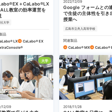
2022/12/09
Labo®EX＋CaLabo®LX
Google フォームとの
CALL教室の効率運営を
で生徒の主体性を引き
現
授業へ
志社大学
広島市立舟入高等学校
製品
関連製品
aLabo® LX
CaLabo® EX
xtraConsole®
CaLabo® MX
CaLabo® 
大学
/12/09
2018/11/28