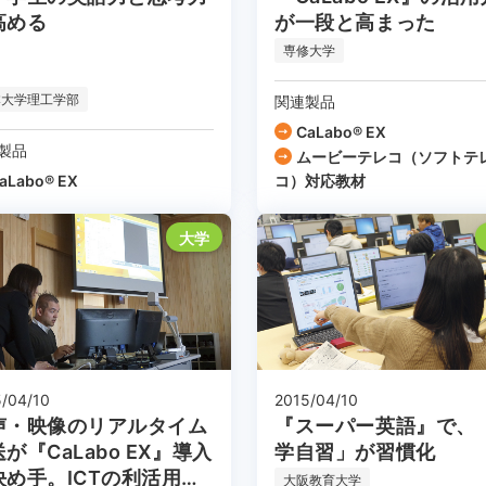
が一段と高まった
高める
専修大学
本大学理工学部
関連製品
CaLabo® EX
製品
ムービーテレコ（ソフトテ
aLabo® EX
コ）対応教材
大学
/04/10
2015/04/10
声・映像のリアルタイム
『スーパー英語』で、
が『CaLabo EX』導入
学自習」が習慣化
決め手。ICTの利活用
大阪教育大学