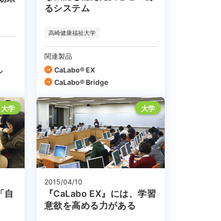
るシステム
高崎健康福祉大学
関連製品
CaLabo® EX
レ
CaLabo® Bridge
大学
大学
2015/04/10
「自
『CaLabo EX』には、学習
意欲を高める力がある