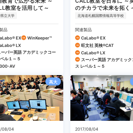
語教育で広がる未来 ～
CALL教室を日常に ～
ALL教室を活用して～
のチカラで未来を拓く
野県立大学
北海道札幌国際情報高等学校
製品
関連製品
aLabo® EX
WinKeeper™
CaLabo® EX
aLabo® LX
旺文社 英検®CAT
スーパー英語 アカデミックコー
CaLabo® LX
レベル１～５
スーパー英語 アカデミック
300-AV
ス レベル１～５
高大
7/08/04
2017/08/04