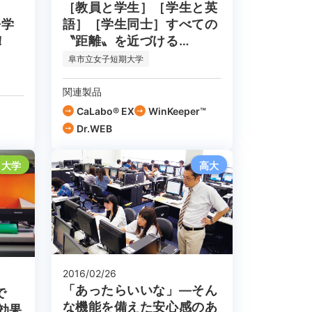
［教員と学生］［学生と英
語学
語］［学生同士］すべての
！
〝距離〟を近づける
『CaLabo EX』
阜市立女子短期大学
関連製品
CaLabo® EX
WinKeeper™
Dr.WEB
大学
高大
2016/02/26
「あったらいいな」―そん
で
な機能を備えた安心感のあ
用効果