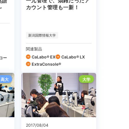
一元管理で、煩雑だったア
英語
カウント管理も一新！
～
新潟国際情報大学
関連製品
CaLabo® EX
CaLabo® LX
コー
ExtraConsole®
高大
大学
2017/08/04